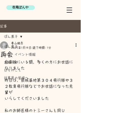
杏庵ぽんや
記事
ぽん菓子
春山維彦
ぽん菓子
2025年1月14日
読了時間: 1分
再会
お店・イベント情報
自衛隊にいる間、多くの方にお世話に
お知らせ
なリました
日々のこと
従業員の皆様へ
昨日は、築城基地第３０４飛行隊や３
２教育飛行隊などでお世話になった先
輩が
いらしてくださいました
私のお師匠様のトミーさんと同じ