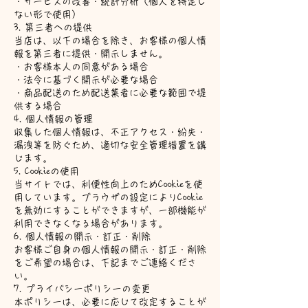
・サービスの改善・統計分析（個人を特定し
ない形で使用）
3. 第三者への提供
当店は、以下の場合を除き、お客様の個人情
報を第三者に提供・開示しません。
・お客様本人の同意がある場合
・法令に基づく開示が必要な場合
・商品配送のため配送業者に必要な範囲で提
供する場合
4. 個人情報の管理
収集した個人情報は、不正アクセス・紛失・
漏洩等を防ぐため、適切な安全管理措置を講
じます。
5. Cookieの使用
当サイトでは、利便性向上のためCookieを使
用しています。ブラウザの設定によりCookie
を無効にすることができますが、一部機能が
利用できなくなる場合があります。
6. 個人情報の開示・訂正・削除
お客様ご自身の個人情報の開示・訂正・削除
をご希望の場合は、下記までご連絡くださ
い。
7. プライバシーポリシーの変更
本ポリシーは、必要に応じて改定することが