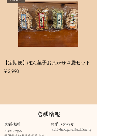
【定期便】ぽん菓子おまかせ４袋セット
【定期便】ぽん菓子
り詰め合わせ
価格
￥2,990
価格
￥4,900
​店舗情報
店舗住所
​お問い合わせ
suit-haruyama@outlook.jp
​〒431-3756
静岡県浜松市天竜区谷山21−1​​