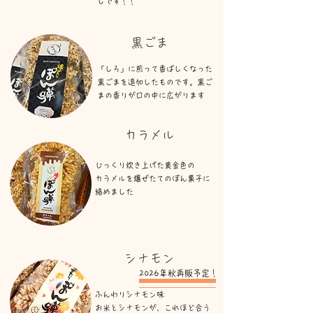
しです！！
​黒ごま​
「しろ」に煎って香ばしくなった
黒ごまを追加したものです。黒ご
まの香りが口の中に広がります
​カラメル
​じっくり炊き上げた黄金色の
カラメルを爆ぜたてのぽん菓子に
絡めました
​シナモン
2026年秋再販予定！
ふんわりシナモン味
​お米とシナモンが、これほど合う