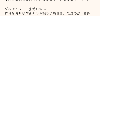
グルテンフリー生活の方に
作り手自身がグルテン不耐症の当事者。工房では小麦粉
を一切使いません。
大切な方への贈りものに
軽くて、日持ちして、どこか懐かしい。お米の贈りもの
です。
アレンジおやつに
牛乳がけ、アイスのトッピング、おつまみにも。
原材料や栄養成分表示などの詳しい情報はショップページの製品説明からご確認
いただけます
「杏庵」——受け継いだ名前。
鳥取・境港で50年近く愛された寿司屋「杏庵」。
その心意気と優しさを未来へ引き継ぐため、屋号を受け
継ぎました。
味ごとに意味を込めたパッケージ、創業初期からの金属
検知機を導入。
小さなお菓子のひとつひとつに、細部までこだわりを詰
めています。