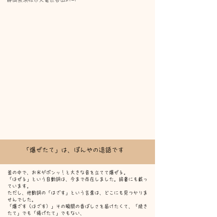
「爆ぜたて」は、ぽんやの造語です
釜の中で、お米がポンッ！と大きな音を立てて爆ぜる。
「はぜる」という自動詞は、今まで存在しました。辞書にも載っ
ています。
ただし、他動詞の「はざす」という言葉は、どこにも見つかりま
せんでした。
「爆ざす（はざす）」その瞬間の香ばしさを届けたくて、「焼き
たて」でも「揚げたて」でもない、