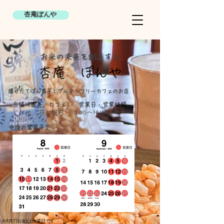
杏庵ぽんや
​お米の未来を創造する
​杏庵 ぽんや
爆ぜたてぽん菓子とグルテンフリーカフェのお店
店舗（直売、カフェ） 営業日・営業時間
土・日・祝日 10:00〜16:00
​今後の営業予定
※8月7日(金)は休業日です