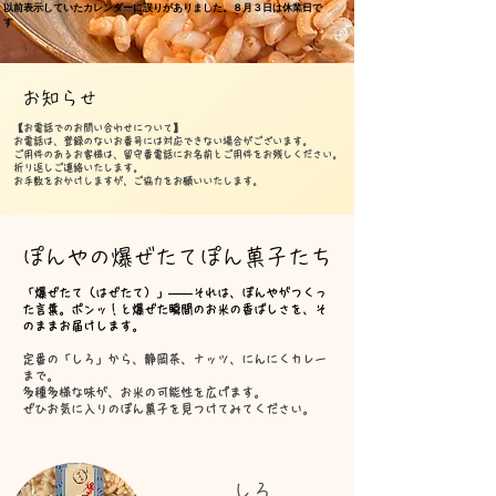
以前表示していたカレンダーに誤りがありました。８月３日は休業日で
す
​お知らせ
【お電話でのお問い合わせについて】
お電話は、登録のないお番号には対応できない場合がございます。
ご用件のあるお客様は、留守番電話にお名前とご用件をお残しください。
折り返しご連絡いたします。
お手数をおかけしますが、ご協力をお願いいたします。
ぽんやの​爆ぜたてぽん菓子たち
「爆ぜたて（はぜたて）」——それは、ぽんやがつくっ
た言葉。
ポンッ！と爆ぜた瞬間のお米の香ばしさを、
そ
のままお届けします。
定番の「しろ」から、静岡茶、ナッツ、にんにくカレー
まで。
多種多様な味が、お米の可能性を広げます。
ぜひお気に入りのぽん菓子を見つけてみてください。
​しろ​