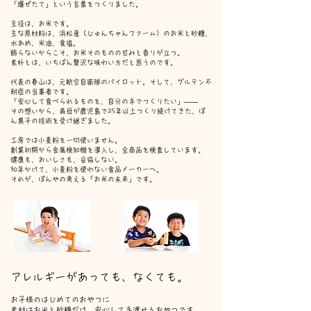
「爆ぜたて」という言葉をつくりました。
主役は、お米です。
主な原材料は、浜松産（じゅんちゃんファーム）のお米と砂糖、
水あめ、米油、食塩。
飾らないからこそ、お米そのものの甘みと香りが立つ。
素朴とは、いちばん贅沢な味わい方だと思うのです。
代表の春山は、元航空自衛隊のパイロット。そして、グルテン不
耐症の当事者です。
「安心して食べられるものを、自分の手でつくりたい」——
その想いから、義母が鹿児島で25年以上つくり続けてきた、ぽ
ん菓子の技術を受け継ぎました。
工房では小麦粉を一切使いません。
創業初期から金属検知機を導入し、全商品を検査しています。
健康も、おいしさも、妥協しない。
30年かけて、小麦粉を使わない食品メーカーへ。
それが、ぽんやの考える「お米の未来」です。
アレルギーがあっても、なくても。
お子様のはじめてのおやつに
素材はお米と砂糖だけ。安心して手渡せるおやつです。