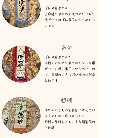
ぽんや基本の味
​上白糖と水あめを煮つめたタレを
爆ぜたてのぽん菓子にからめたも
のです
​あか​
​ぽんや基本の味2
赤糖と水あめを煮つめたタレを爆
ぜたてのぽん菓子にからめたもの
で、黒糖のような深い味わいが楽
しめます
​粗糖
​体に入れるものを真剣に考えてい
る人のために作りました✨
砂糖の原材料ともいえる精製前の
お砂糖