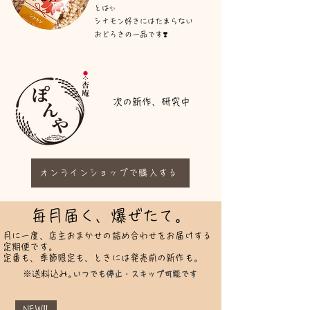
とは✨
シナモン好きにはたまらない
​おどろきの一品です❣️
​次の新作、研究中
オンラインショップで購入する
毎月届く、爆ぜたて。
月に一度、店主おまかせの詰め合わせをお届けする
定期便です。
定番も、季節限定も、ときには発売前の新作も。
※​送料込み。
​いつでも停止・スキップ可能です
NEW‼️