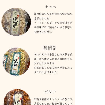
ナッツ​​​
食べ始めたら手が止まらない味を
追求しました
アーモンドとピーナツ味が濃すぎ
ず嫌味が口に残らないよう調整し
て
飽きない味
に
​静岡茶
タレに大井川茶園さんのお茶と天
竜・富茶園さんのお茶の粉をブレ
ンドしております
お茶の香りとほろ苦さが楽しめる
ように仕上げました
​ビター​
​赤糖を煮詰めてカラメルの苦さを
追求しました。製造が難しくコア