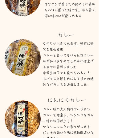
なファンが居るため辞めるに辞め
られない困った味です。ほろ苦く
深い味わいが楽しめます
​カレー​
なかなか上手く出来ず、研究に研
究を重ね登場
カレーと言ってもいろんなカレー
味がありますのでこの味に仕上げ
るまでに苦労しました
小学生の子でも食べられるよう
​スパイスを控えめにして甘さの絶
妙なバランスを追求しました
​にんにくカレー
カレー味の大人向けバージョン
カレーを増量し、ニンニクをカレ
ー味の10倍以上！！
かなりニンニクの香りがします
​パンチの効いた味に感動間違いな