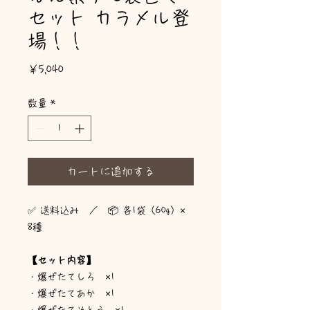
セット カラメル登
場！！
価格
￥5,040
数量
*
カートに追加する
✅ 送料込み ／ 📦 各1袋（60g）×
8種
【セット内容】
・爆ぜたてしろ ×1
・爆ぜたてあか ×1