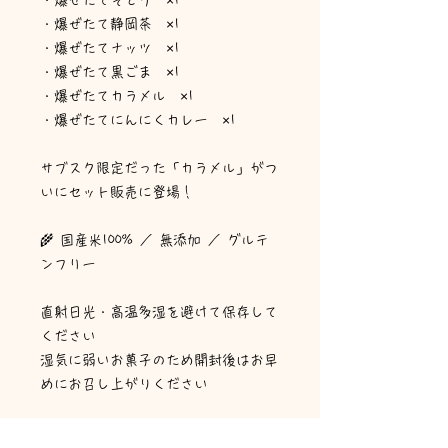
・爆ぜたてそとう ×1
・爆ぜたて静岡茶 ×1
・爆ぜたてナッツ ×1
・爆ぜたて黒ごま ×1
・爆ぜたてカラメル ×1
・爆ぜたてにんにくカレー ×1
サブスク限定だった「カラメル」がつ
いにセット販売に登場！
🌾 国産米100% ／ 無添加 ／ グルテ
ンフリー
直射日光・高温多湿を避けて保存して
ください
湿気に弱いお菓子のため開封後はお早
めにお召し上がりください
🎁 ギフト・手土産にも