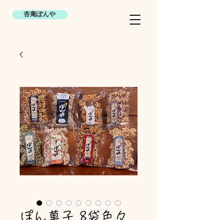
杏庵ぽんや
ぽん菓子 8袋色々