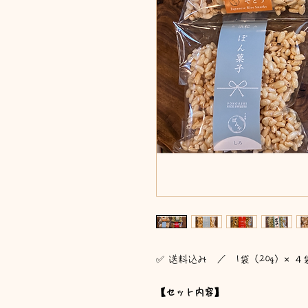
✅ 送料込み ／ 1袋（20g）× ４
【セット内容】