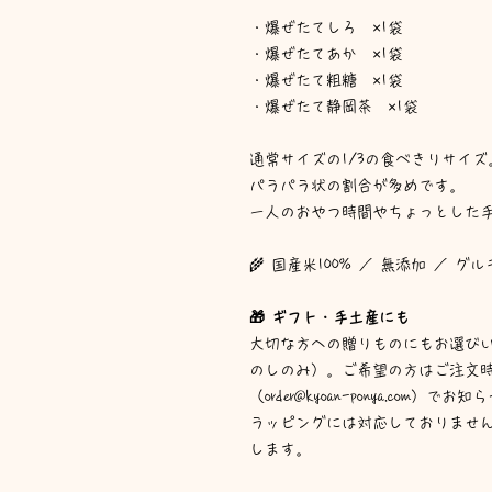
・爆ぜたてしろ ×1袋
・爆ぜたてあか ×1袋
・爆ぜたて粗糖 ×1袋
・爆ぜたて静岡茶 ×1袋
通常サイズの1/3の食べきりサイズ
パラパラ状の割合が多めです。
一人のおやつ時間やちょっとした手
🌾 国産米100% ／ 無添加 ／ グ
🎁 ギフト・手土産にも
大切な方への贈りものにもお選び
のしのみ）。ご希望の方はご注文
（order@kyoan-ponya.com）で
ラッピングには対応しておりませ
します。