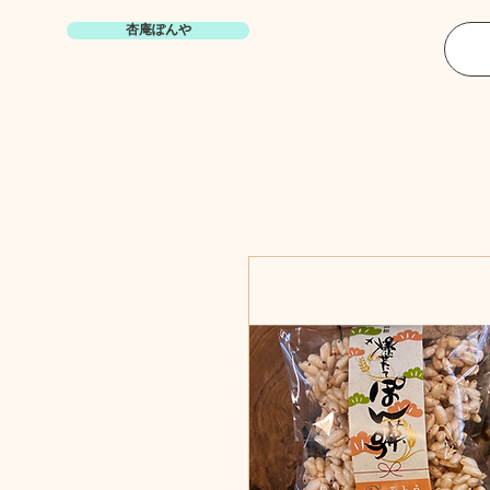
杏庵ぽんや