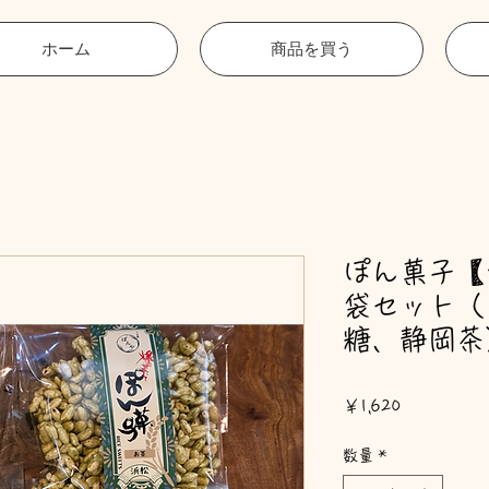
ホーム
商品を買う
ぽん菓子【
袋セット（
糖、静岡茶
価格
￥1,620
数量
*