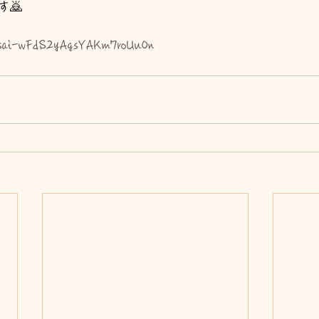
🙇
asai-wFdS2yAgsYAKm7roUu0n