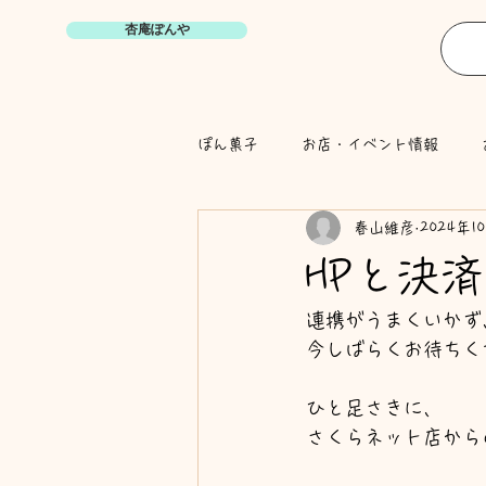
杏庵ぽんや
ぽん菓子
お店・イベント情報
春山維彦
2024年1
HPと決済
連携がうまくいかず
今しばらくお待ちく
ひと足さきに、
さくらネット店から