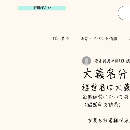
杏庵ぽんや
ぽん菓子
お店・イベント情報
春山維彦
6月1日
読
大義名分
経営者は大
企業経営において最
（稲盛和夫塾長）
　今週もお客様が来