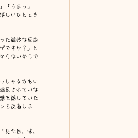
」「うまっ」
嬉しいひととき
った微妙な反応
がですか？」と
からないからで
っしゃる方もい
満足されていな
想を話していた
ンを反省しま
「見た目、味、