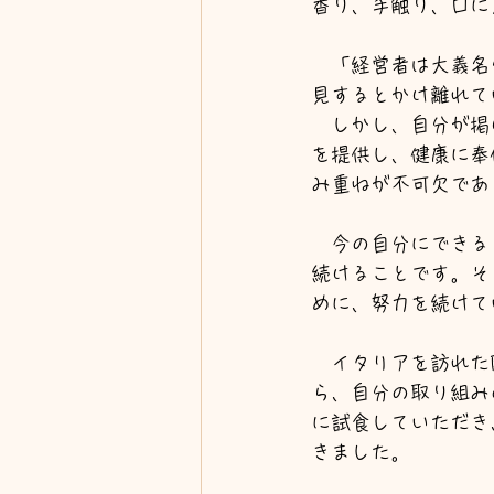
香り、手触り、口に
　「経営者は大義名
見するとかけ離れて
　しかし、自分が掲
を提供し、健康に奉
み重ねが不可欠であ
　今の自分にできる
続けることです。そ
めに、努力を続けて
　イタリアを訪れた
ら、自分の取り組み
に試食していただき
きました。