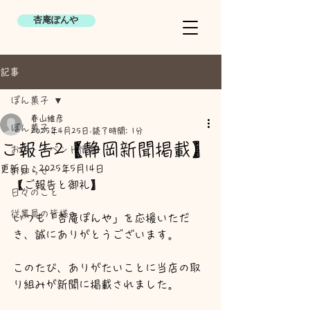
杏庵ぽんや
記事
ぽん菓子
春山維彦
ぽん菓子
2025年4月25日
読了時間: 1分
こ報告2【静岡新聞掲載】
お店・イベント情報
更新日：
2025年5月14日
お知らせ
【ご報告と御礼】
日々のこと
従業員の皆様へ
いつも「杏庵ぽんや」を応援いただ
き、誠にありがとうございます。
このたび、ありがたいことに当店の取
り組みが新聞に掲載されました。