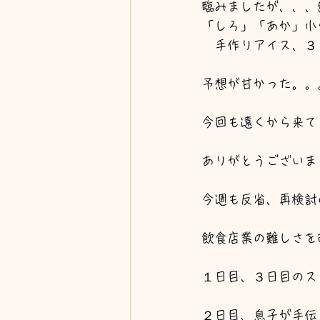
臨みましたが、、、
「しろ」「あか」小
　手作りアイス、３
予想が甘かった。。
今回も遠くから来て
ありがとうございま
今週も反省、再検討
飲食店業の難しさを
１日目、３日目のス
２日目、息子が手伝