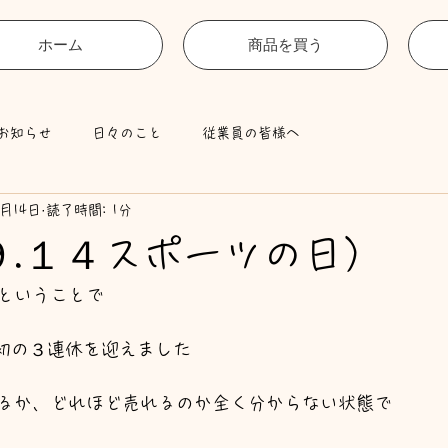
ホーム
商品を買う
お知らせ
日々のこと
従業員の皆様へ
0月14日
読了時間: 1分
９.１４スポーツの日）
ということで
に初の３連休を迎えました
るか、どれほど売れるのか全く分からない状態で