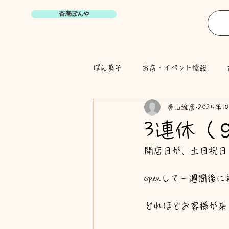
杏庵ぽんや
ぽん菓子
お店・イベント情報
春山維彦
2024年1
3連休（
開店日が、土日祝日
openして一週間後
どれほどお客様が来