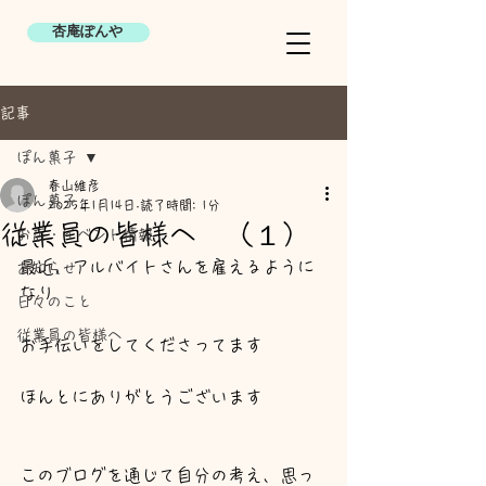
杏庵ぽんや
記事
ぽん菓子
春山維彦
ぽん菓子
2025年1月14日
読了時間: 1分
従業員の皆様へ （１）
お店・イベント情報
最近、アルバイトさんを雇えるように
お知らせ
なり
日々のこと
従業員の皆様へ
お手伝いをしてくださってます
ほんとにありがとうございます
このブログを通じて自分の考え、思っ