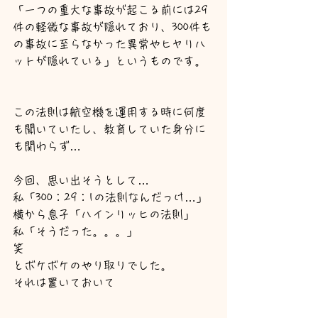
「一つの重大な事故が起こる前には29
件の軽微な事故が隠れており、300件も
の事故に至らなかった異常やヒヤリハ
ットが隠れている」というものです。
この法則は航空機を運用する時に何度
も聞いていたし、教育していた身分に
も関わらず…
今回、思い出そうとして…
私「300：29：1の法則なんだっけ…」
横から息子「ハインリッヒの法則」
私「そうだった。。。」
笑
とボケボケのやり取りでした。
それは置いておいて