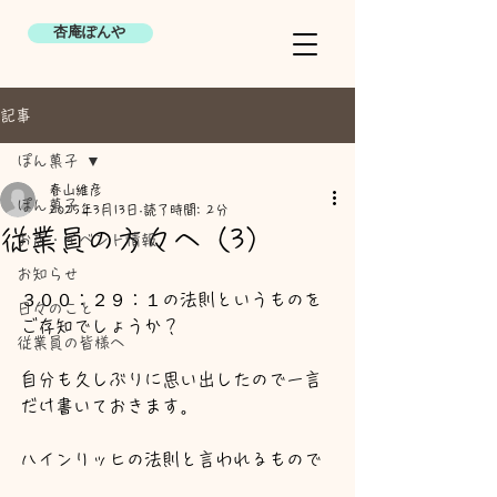
杏庵ぽんや
記事
ぽん菓子
春山維彦
ぽん菓子
2025年3月13日
読了時間: 2分
従業員の方々へ（3）
お店・イベント情報
お知らせ
３００：２９：１の法則というものを
日々のこと
ご存知でしょうか？
従業員の皆様へ
自分も久しぶりに思い出したので一言
だけ書いておきます。
ハインリッヒの法則と言われるもので