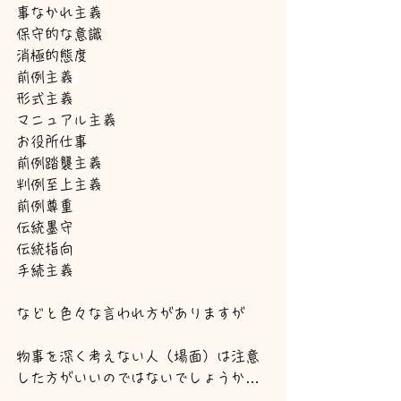
事なかれ主義
保守的な意識
消極的態度
前例主義
形式主義
マニュアル主義
お役所仕事
前例踏襲主義
判例至上主義
前例尊重
伝統墨守
伝統指向
手続主義
などと色々な言われ方がありますが
物事を深く考えない人（場面）は注意
した方がいいのではないでしょうか…